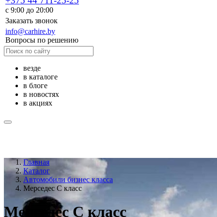
+375 44 711-25-25
с 9:00 до 20:00
Заказать звонок
info@carhire.by
Вопросы по решению
везде
в каталоге
в блоге
в новостях
в акциях
Главная
Каталог
Автомобили бизнес класса
Мерседес С класс
Мерседес С класс