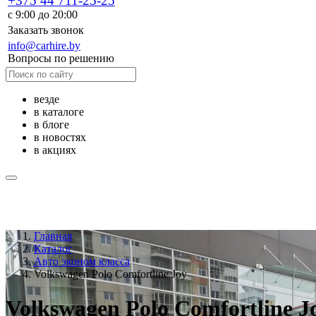
+375 44 711-25-25
с 9:00 до 20:00
Заказать звонок
info@carhire.by
Вопросы по решению
везде
в каталоге
в блоге
в новостях
в акциях
Главная
Каталог
Авто эконом класса
Volkswagen Polo Comfortline Joy
Volkswagen Polo Comfortline J