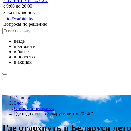
+375 44 711-25-25
с 9:00 до 20:00
Заказать звонок
info@carhire.by
Вопросы по решению
везде
в каталоге
в блоге
в новостях
в акциях
Главная
Блог
Обзоры и интервью
Где отдохнуть в Беларуси летом 2024г?
Где отдохнуть в Беларуси лет